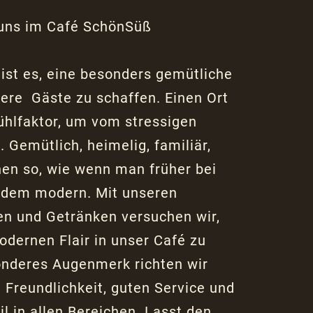
 uns im Café SchönSüß
ist es, eine besonders gemütliche
sere
Gäste zu schaffen. Einen Ort
ühlfaktor, um vom stressigen
. Gemütlich, heimelig, familiär,
hen so, wie
wenn man früher bei
zdem modern. Mit unseren
en und Getränken versuchen wir,
odernen Flair in unser
Café zu
onderes Augenmerk richten wir
,
Freundlichkeit, guten Service und
il in allen Bereichen.
Lasst den