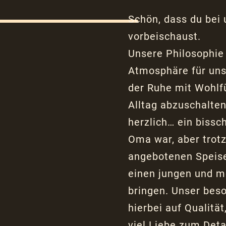
Schön, dass du bei
vorbeischaust.
Unsere Philosophie 
Atmosphäre für un
der Ruhe mit Wohlf
Alltag abzuschalten
herzlich… ein bissc
Oma war, aber trot
angebotenen
Speis
einen jungen und m
bringen. Unser bes
hierbei auf Qualität
viel Liebe zum Deta